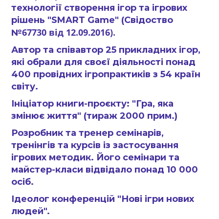
технології створення ігор та ігрових
рішень "SMART Game" (Свідоство
67730 від
12.09.2016).
№
Автор та співавтор
25 прикладних ігор,
які обрали для своєї діяльності понад
400 провідних ігропрактиків з 54 країн
світу.
Ініціатор книги-проєкту: "Гра, яка
змінює життя" (тираж 2000 прим.)
Розробник та тренер семінарів,
тренінгів та курсів із застосування
ігрових методик.
Його семінари та
майстер-класи відвідало понад 10 000
осіб.
Ідеолог конференцій "Нові ігри нових
людей".