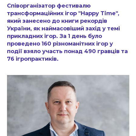
Співорганізатор фестивалю
трансформаційних ігор "Happy Time",
який занесено до книги рекордів
України, як наймасовіший захід у темі
прикладних ігор. За 1 день було
проведено 160 різноманітних ігор у
події взяло участь понад 490 гравців та
76 ігропрактиків.